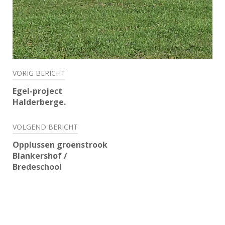
Bericht
VORIG BERICHT
navigatie
Egel-project
Halderberge.
VOLGEND BERICHT
Opplussen groenstrook
Blankershof /
Bredeschool